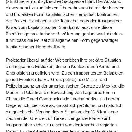
(strukturelle, nicht zyklische) Sackgasse führt. Der Aufstand
dieses somit zukunftslosen Überschusses ist mit der klarsten
und brutalsten Form kapitalistischer Herrschaft konfrontiert,
der Polizei. Es ist genau die Tatsache, dass der Ausgang der
Krise, vom kapitalistischen Standpunkt aus, ohne diese
überflüssige proletarische Bevölkerung geplant wird, die dazu
führt, dass die Polizei zur allgemeinen Form gegenwärtiger
kapitalistischer Herrschaft wird.
Proletarier überall auf der Welt erleben ihre prekäre Situation
als langsames Ersticken, dessen Kontext durch Armut und
Ghettoisierung definiert wird. Zu den frappantesten Beispielen
gehört Frontex (die EU-Grenzpolizei), die Militär- und
Polizeipräsenz an der amerikanischen Grenze zu Mexiko, die
Mauer in Palästina, die Bewachung von Lagerarbeitern in
China, die Gated Communities in Lateinamerika, und deren
Gegenstück, die Favelas, grossflächige Slums, und natürlich
die griechische Version dieser Situation, der 12.5 km lange
Zaun an der Grenze zur Türkei. Der ganze Planet wird
langsam aber sicher zu einem von der Apartheid regierten
Raum; für die Arbeiterklasse werden moderne Bantustans